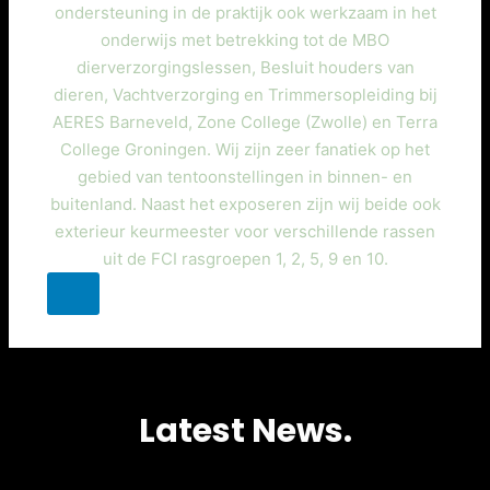
ondersteuning in de praktijk ook werkzaam in het
onderwijs met betrekking tot de MBO
dierverzorgingslessen, Besluit houders van
dieren, Vachtverzorging en Trimmersopleiding bij
AERES Barneveld, Zone College (Zwolle) en Terra
College Groningen. Wij zijn zeer fanatiek op het
gebied van tentoonstellingen in binnen- en
buitenland. Naast het exposeren zijn wij beide ook
exterieur keurmeester voor verschillende rassen
uit de FCI rasgroepen 1, 2, 5, 9 en 10.
Latest News.