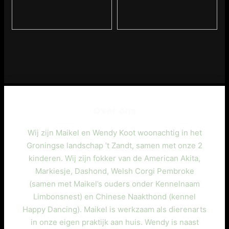
Over ons
Wij zijn Maikel en Wendy Koot woonachtig in het
Groningse landschap ’t Zandt, samen met onze 2
kinderen. Wij zijn fokker van de American Akita,
Markiesje, Dashond, Welsh Corgi Pembroke
(samen met Maikel’s ouders onder Kennelnaam
Limbonsnest) en Chinese Naakthond (kennel
Happy Dancing). Maikel is werkzaam als dierenarts
in onze eigen praktijk aan huis. Wendy is naast