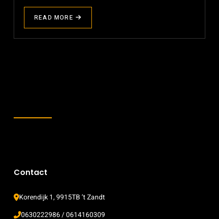
READ MORE
ABOUT
NEDERLANDS
KAMPIOEN
Contact
Korendijk 1, 9915TB ’t Zandt
0630222986 / 0614160309