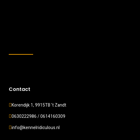
Contact
Korendijk 1, 9915TB ’t Zandt
0630222986 / 0614160309
info@kennelridiculous.nl