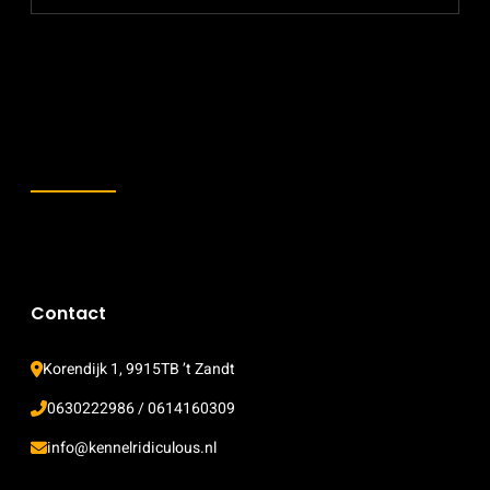
KAMPIOEN
Contact
Korendijk 1, 9915TB ’t Zandt
0630222986 / 0614160309
info@kennelridiculous.nl